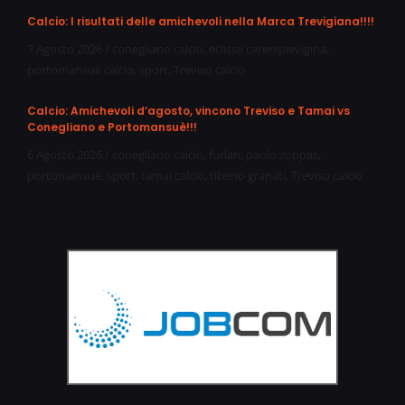
Calcio: I risultati delle amichevoli nella Marca Trevigiana!!!!
7 Agosto 2026
/
conegliano calcio
,
eclisse carenipievigina
,
portomansuè calcio
,
sport
,
Treviso calcio
Calcio: Amichevoli d’agosto, vincono Treviso e Tamai vs
Conegliano e Portomansuè!!!
6 Agosto 2026
/
conegliano calcio
,
furlan
,
paolo zoppas
,
portomansuè
,
sport
,
tamai calcio
,
tiberio granati
,
Treviso calcio