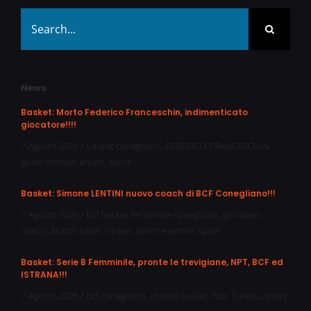
Search
for:
News
Basket: Morto Federico Franceschin, indimenticato
giocatore!!!!
7 Agosto 2026
/
basket conegliano
,
FEDERICO FRANCESCHIN
,
guidi
,
michael arcieri
,
sport
Basket: Simone LENTINI nuovo coach di BCF Conegliano!!!
7 Agosto 2026
/
bcf basket femminile conegliano
,
giordano
marco
,
Marco Mian
,
rucker
,
simone lentini
,
sport
Basket: Serie B Femminile, pronte le trevigiane, NPT, BCF ed
ISTRANA!!!
7 Agosto 2026
/
bcf conegliano
,
istrana basket
,
Npt Treviso
,
sport