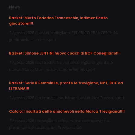
News
Basket: Morto Federico Franceschin, indimenticato
giocatore!!!!
7 Agosto 2026
/
basket conegliano
,
FEDERICO FRANCESCHIN
,
guidi
,
michael arcieri
,
sport
Basket: Simone LENTINI nuovo coach di BCF Conegliano!!!
7 Agosto 2026
/
bcf basket femminile conegliano
,
giordano
marco
,
Marco Mian
,
rucker
,
simone lentini
,
sport
Basket: Serie B Femminile, pronte le trevigiane, NPT, BCF ed
ISTRANA!!!
7 Agosto 2026
/
bcf conegliano
,
istrana basket
,
Npt Treviso
,
sport
Calcio: I risultati delle amichevoli nella Marca Trevigiana!!!!
7 Agosto 2026
/
conegliano calcio
,
eclisse carenipievigina
,
portomansuè calcio
,
sport
,
Treviso calcio