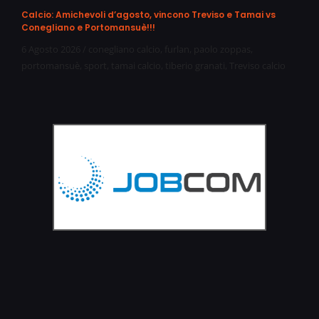
Calcio: Amichevoli d’agosto, vincono Treviso e Tamai vs
Conegliano e Portomansuè!!!
6 Agosto 2026
/
conegliano calcio
,
furlan
,
paolo zoppas
,
portomansuè
,
sport
,
tamai calcio
,
tiberio granati
,
Treviso calcio