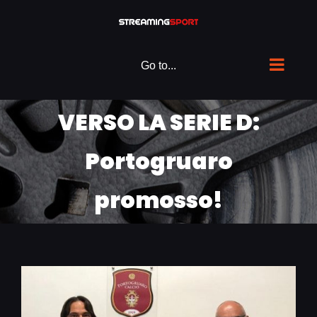
Skip
to
content
Go to...
VERSO LA SERIE D:
Portogruaro
promosso!