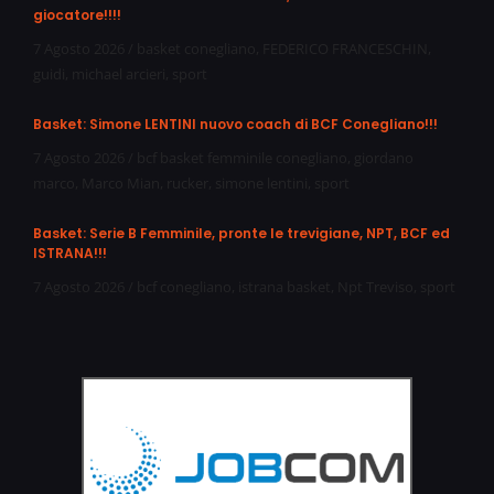
giocatore!!!!
7 Agosto 2026
/
basket conegliano
,
FEDERICO FRANCESCHIN
,
guidi
,
michael arcieri
,
sport
Basket: Simone LENTINI nuovo coach di BCF Conegliano!!!
7 Agosto 2026
/
bcf basket femminile conegliano
,
giordano
marco
,
Marco Mian
,
rucker
,
simone lentini
,
sport
Basket: Serie B Femminile, pronte le trevigiane, NPT, BCF ed
ISTRANA!!!
7 Agosto 2026
/
bcf conegliano
,
istrana basket
,
Npt Treviso
,
sport