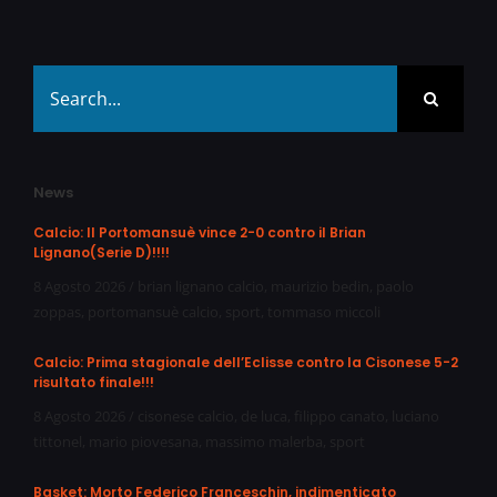
Search
for:
News
Calcio: Il Portomansuè vince 2-0 contro il Brian
Lignano(Serie D)!!!!
8 Agosto 2026
/
brian lignano calcio
,
maurizio bedin
,
paolo
zoppas
,
portomansuè calcio
,
sport
,
tommaso miccoli
Calcio: Prima stagionale dell’Eclisse contro la Cisonese 5-2
risultato finale!!!
8 Agosto 2026
/
cisonese calcio
,
de luca
,
filippo canato
,
luciano
tittonel
,
mario piovesana
,
massimo malerba
,
sport
Basket: Morto Federico Franceschin, indimenticato