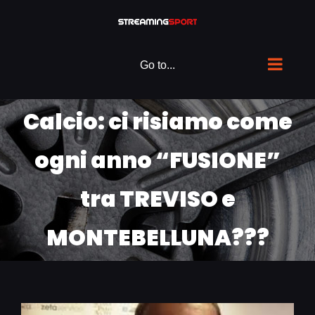
Skip
to
content
Go to...
Calcio: ci risiamo come
ogni anno “FUSIONE”
tra TREVISO e
MONTEBELLUNA???