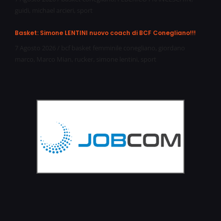
guidi
,
michael arcieri
,
sport
Basket: Simone LENTINI nuovo coach di BCF Conegliano!!!
7 Agosto 2026
/
bcf basket femminile conegliano
,
giordano
marco
,
Marco Mian
,
rucker
,
simone lentini
,
sport