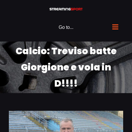
Skip
to
content
Go to...
Calcio: Treviso batte
Giorgione e vola in
D!!!!