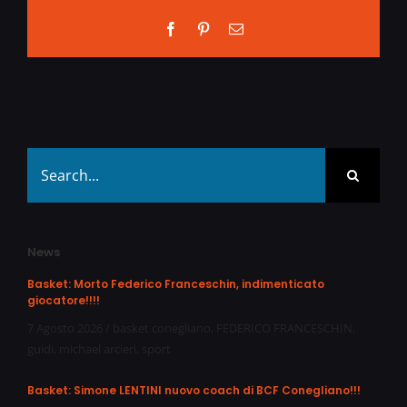
Facebook
Pinterest
Email
Search
for:
News
Basket: Morto Federico Franceschin, indimenticato
giocatore!!!!
7 Agosto 2026
/
basket conegliano
,
FEDERICO FRANCESCHIN
,
guidi
,
michael arcieri
,
sport
Basket: Simone LENTINI nuovo coach di BCF Conegliano!!!