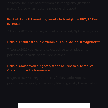
7 Agosto 2026
/
bcf basket femminile conegliano
,
giordano
marco
,
Marco Mian
,
rucker
,
simone lentini
,
sport
Basket: Serie B Femminile, pronte le trevigiane, NPT, BCF ed
ISTRANA!!!
7 Agosto 2026
/
bcf conegliano
,
istrana basket
,
Npt Treviso
,
sport
Calcio: I risultati delle amichevoli nella Marca Trevigiana!!!!
7 Agosto 2026
/
conegliano calcio
,
eclisse carenipievigina
,
portomansuè calcio
,
sport
,
Treviso calcio
Calcio: Amichevoli d’agosto, vincono Treviso e Tamai vs
Conegliano e Portomansuè!!!
6 Agosto 2026
/
conegliano calcio
,
furlan
,
paolo zoppas
,
portomansuè
,
sport
,
tamai calcio
,
tiberio granati
,
Treviso calcio