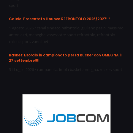
sport
Calcio: Presentato il nuovo REFRONTOLO 2026/2027!!!
1 Agosto 2026
/
canal sindaco refrontolo
,
giuliano pasin
,
massimo
antoniazzi
,
meneghel assessotre sport refrontolo
,
refrontolo
calcio
,
sport
,
vanni bet
Basket: Esordio in campionato per la Rucker con OMEGNA il
27 settembre!!!!
31 Luglio 2026
/
campanella
,
imola basket
,
omegna
,
rucker
,
sport