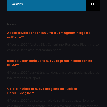
for:
News
Atletica: Scardanzan azzurra a Birmingham in agosto
nell’asta!!!
4 Agosto 2026
/
Atletica Silca Conegliano
,
Francesco Piccin
,
marco
chiarello
,
salto asta
,
scardanzan
,
sport
Basket: Calendario Serie A, TVB la prima in casa contro
ROMA!!!
4 Agosto 2026
/
basket treviso
,
doncic
,
marcelo nicola
,
nutribullet
tvb
,
roma basket
,
sport
Calcio: Iniziata la nuova stagione dell’Eclisse
CareniPievigina!!!
4 Agosto 2026
/
eclisse carenipievigina
,
filippo canato
,
lorenzo
casagrande
,
luciano tittonel
,
mario piovesana
,
massimo malerba
,