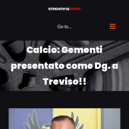
Skip
to
content
Go to...
Calcio: Gementi
presentato come Dg. a
Treviso!!