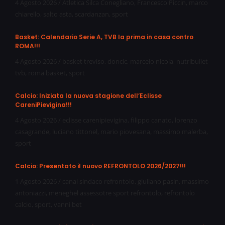
4 Agosto 2026
/
Atletica Silca Conegliano
,
Francesco Piccin
,
marco
chiarello
,
salto asta
,
scardanzan
,
sport
Basket: Calendario Serie A, TVB la prima in casa contro
ROMA!!!
4 Agosto 2026
/
basket treviso
,
doncic
,
marcelo nicola
,
nutribullet
tvb
,
roma basket
,
sport
Calcio: Iniziata la nuova stagione dell’Eclisse
CareniPievigina!!!
4 Agosto 2026
/
eclisse carenipievigina
,
filippo canato
,
lorenzo
casagrande
,
luciano tittonel
,
mario piovesana
,
massimo malerba
,
sport
Calcio: Presentato il nuovo REFRONTOLO 2026/2027!!!
1 Agosto 2026
/
canal sindaco refrontolo
,
giuliano pasin
,
massimo
antoniazzi
,
meneghel assessotre sport refrontolo
,
refrontolo
calcio
,
sport
,
vanni bet