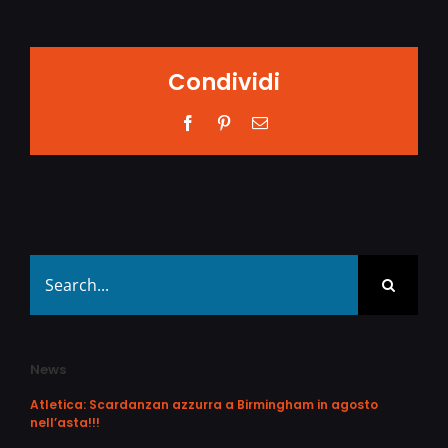
Condividi
Facebook
Pinterest
Email
Search
for:
News
Atletica: Scardanzan azzurra a Birmingham in agosto
nell’asta!!!