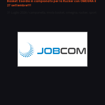
Basket: Esordio in campionato per la Rucker con OMEGNA il
27 settembre!!!!
31 Luglio 2026
/
campanella
,
imola basket
,
omegna
,
rucker
,
sport