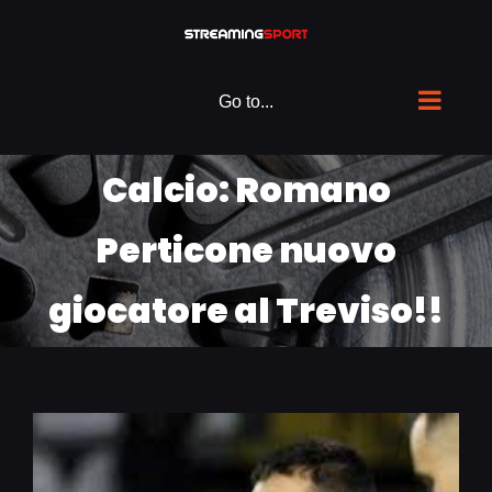
Skip
to
content
Go to...
Calcio: Romano
Perticone nuovo
giocatore al Treviso!!