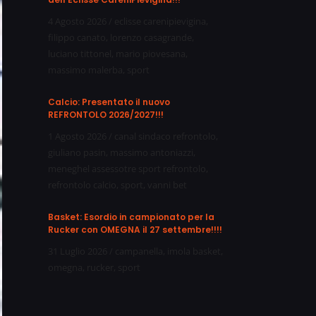
4 Agosto 2026
/
eclisse carenipievigina
,
filippo canato
,
lorenzo casagrande
,
luciano tittonel
,
mario piovesana
,
massimo malerba
,
sport
Calcio: Presentato il nuovo
REFRONTOLO 2026/2027!!!
1 Agosto 2026
/
canal sindaco refrontolo
,
giuliano pasin
,
massimo antoniazzi
,
meneghel assessotre sport refrontolo
,
refrontolo calcio
,
sport
,
vanni bet
Basket: Esordio in campionato per la
Rucker con OMEGNA il 27 settembre!!!!
31 Luglio 2026
/
campanella
,
imola basket
,
omegna
,
rucker
,
sport