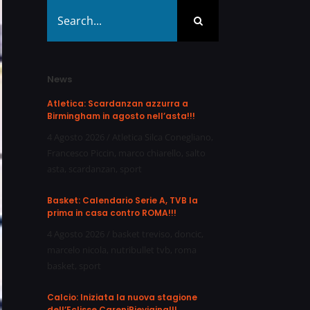
Search
for:
News
Atletica: Scardanzan azzurra a
Birmingham in agosto nell’asta!!!
4 Agosto 2026
/
Atletica Silca Conegliano
,
Francesco Piccin
,
marco chiarello
,
salto
asta
,
scardanzan
,
sport
Basket: Calendario Serie A, TVB la
prima in casa contro ROMA!!!
4 Agosto 2026
/
basket treviso
,
doncic
,
marcelo nicola
,
nutribullet tvb
,
roma
basket
,
sport
Calcio: Iniziata la nuova stagione
dell’Eclisse CareniPievigina!!!