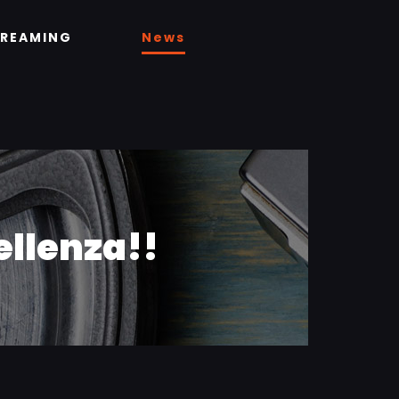
TREAMING
News
cellenza!!