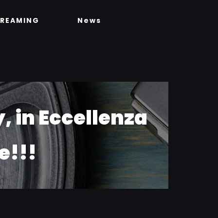
TREAMING
News
y, in Eccellenza
e!!!