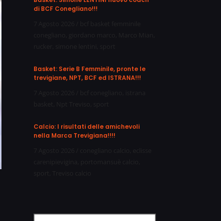
di BCF Conegliano!!!
7 Agosto 2026
/
bcf basket femminile
conegliano
,
giordano marco
,
Marco Mian
,
rucker
,
simone lentini
,
sport
Basket: Serie B Femminile, pronte le
trevigiane, NPT, BCF ed ISTRANA!!!
7 Agosto 2026
/
bcf conegliano
,
istrana
basket
,
Npt Treviso
,
sport
Calcio: I risultati delle amichevoli
nella Marca Trevigiana!!!!
7 Agosto 2026
/
conegliano calcio
,
eclisse
carenipievigina
,
portomansuè calcio
,
sport
,
Treviso calcio