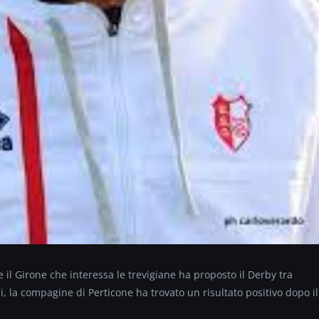
 e il Girone che interessa le trevigiane ha proposto il Derby tra
a compagine di Perticone ha trovato un risultato positivo dopo il