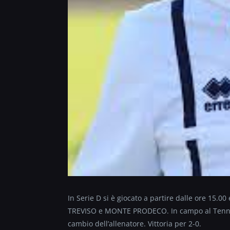
In Serie D si è giocato a partire dalle ore 15.00
TREVISO e MONTE PRODECO. In campo al Tenni, l
cambio dell’allenatore. Vittoria per 2-0.