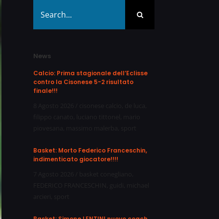
Search
for:
News
Calcio: Prima stagionale dell’Eclisse
contro la Cisonese 5-2 risultato
finale!!!
8 Agosto 2026
/
cisonese calcio
,
de luca
,
filippo canato
,
luciano tittonel
,
mario
piovesana
,
massimo malerba
,
sport
Basket: Morto Federico Franceschin,
indimenticato giocatore!!!!
7 Agosto 2026
/
basket conegliano
,
FEDERICO FRANCESCHIN
,
guidi
,
michael
arcieri
,
sport
Basket: Simone LENTINI nuovo coach