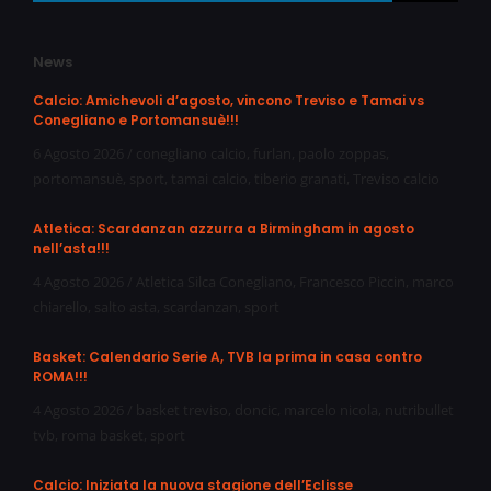
News
Calcio: Amichevoli d’agosto, vincono Treviso e Tamai vs
Conegliano e Portomansuè!!!
6 Agosto 2026
/
conegliano calcio
,
furlan
,
paolo zoppas
,
portomansuè
,
sport
,
tamai calcio
,
tiberio granati
,
Treviso calcio
Atletica: Scardanzan azzurra a Birmingham in agosto
nell’asta!!!
4 Agosto 2026
/
Atletica Silca Conegliano
,
Francesco Piccin
,
marco
chiarello
,
salto asta
,
scardanzan
,
sport
Basket: Calendario Serie A, TVB la prima in casa contro
ROMA!!!
4 Agosto 2026
/
basket treviso
,
doncic
,
marcelo nicola
,
nutribullet
tvb
,
roma basket
,
sport
Calcio: Iniziata la nuova stagione dell’Eclisse