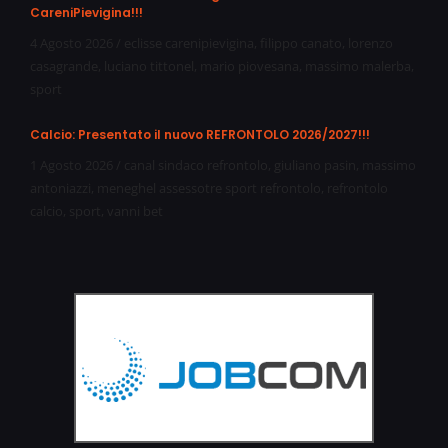
CareniPievigina!!!
4 Agosto 2026
/
eclisse carenipievigina
,
filippo canato
,
lorenzo
casagrande
,
luciano tittonel
,
mario piovesana
,
massimo malerba
,
sport
Calcio: Presentato il nuovo REFRONTOLO 2026/2027!!!
1 Agosto 2026
/
canal sindaco refrontolo
,
giuliano pasin
,
massimo
antoniazzi
,
meneghel assessotre sport refrontolo
,
refrontolo
calcio
,
sport
,
vanni bet