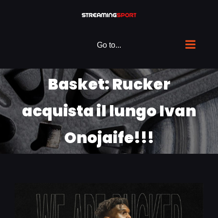
Skip
to
content
Go to...
Basket: Rucker
acquista il lungo Ivan
Onojaife!!!