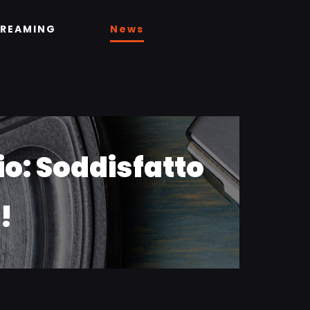
TREAMING
News
o: Soddisfatto
!