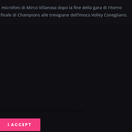
i microfoni di Mirco Villanova dopo la fine della gara di ritorno
finale di Champions alle trevigiane dell’Imoco Volley Conegliano.
ouTube needs your permission to be loaded.
I ACCEPT