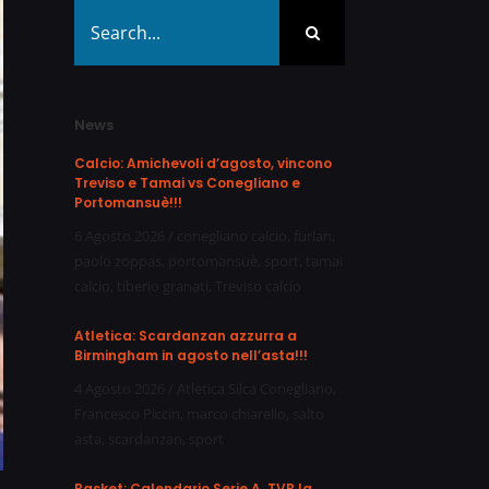
Search
for:
News
Calcio: Amichevoli d’agosto, vincono
Treviso e Tamai vs Conegliano e
Portomansuè!!!
6 Agosto 2026
/
conegliano calcio
,
furlan
,
paolo zoppas
,
portomansuè
,
sport
,
tamai
calcio
,
tiberio granati
,
Treviso calcio
Atletica: Scardanzan azzurra a
Birmingham in agosto nell’asta!!!
4 Agosto 2026
/
Atletica Silca Conegliano
,
Francesco Piccin
,
marco chiarello
,
salto
asta
,
scardanzan
,
sport
Basket: Calendario Serie A, TVB la