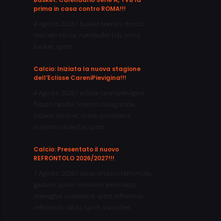
prima in casa contro ROMA!!!
4 Agosto 2026
/
basket treviso
,
doncic
,
marcelo nicola
,
nutribullet tvb
,
roma
basket
,
sport
Calcio: Iniziata la nuova stagione
dell’Eclisse CareniPievigina!!!
4 Agosto 2026
/
eclisse carenipievigina
,
filippo canato
,
lorenzo casagrande
,
luciano tittonel
,
mario piovesana
,
massimo malerba
,
sport
Calcio: Presentato il nuovo
REFRONTOLO 2026/2027!!!
1 Agosto 2026
/
canal sindaco refrontolo
,
giuliano pasin
,
massimo antoniazzi
,
meneghel assessotre sport refrontolo
,
refrontolo calcio
,
sport
,
vanni bet