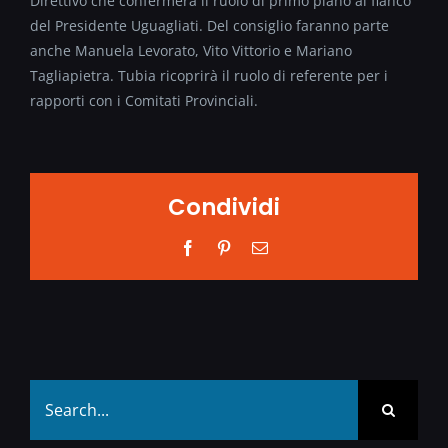
Direttivo che confermerà il ruolo di primo piano al fianco
del Presidente Uguagliati. Del consiglio faranno parte
anche Manuela Levorato, Vito Vittorio e Mariano
Tagliapietra. Tubia ricoprirà il ruolo di referente per i
rapporti con i Comitati Provinciali.
Condividi
Facebook
Pinterest
Email
Search
for: