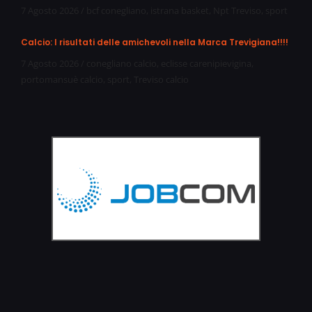
7 Agosto 2026
/
bcf conegliano
,
istrana basket
,
Npt Treviso
,
sport
Calcio: I risultati delle amichevoli nella Marca Trevigiana!!!!
7 Agosto 2026
/
conegliano calcio
,
eclisse carenipievigina
,
portomansuè calcio
,
sport
,
Treviso calcio