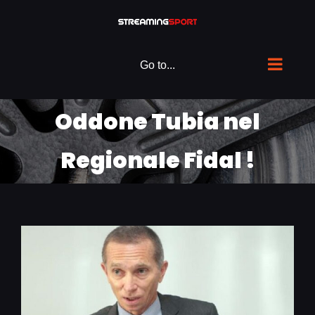
Skip
to
content
Go to...
Oddone Tubia nel
Regionale Fidal !