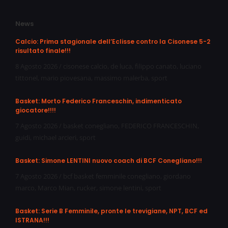
News
Calcio: Prima stagionale dell’Eclisse contro la Cisonese 5-2
risultato finale!!!
8 Agosto 2026
/
cisonese calcio
,
de luca
,
filippo canato
,
luciano
tittonel
,
mario piovesana
,
massimo malerba
,
sport
Basket: Morto Federico Franceschin, indimenticato
giocatore!!!!
7 Agosto 2026
/
basket conegliano
,
FEDERICO FRANCESCHIN
,
guidi
,
michael arcieri
,
sport
Basket: Simone LENTINI nuovo coach di BCF Conegliano!!!
7 Agosto 2026
/
bcf basket femminile conegliano
,
giordano
marco
,
Marco Mian
,
rucker
,
simone lentini
,
sport
Basket: Serie B Femminile, pronte le trevigiane, NPT, BCF ed
ISTRANA!!!