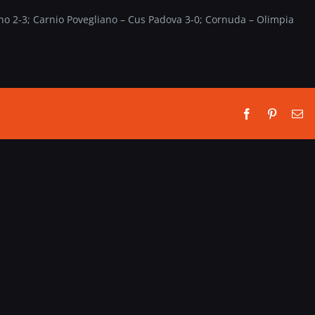
no 2-3; Carnio Povegliano – Cus Padova 3-0; Cornuda – Olimpia
Facebook
Pinterest
Em