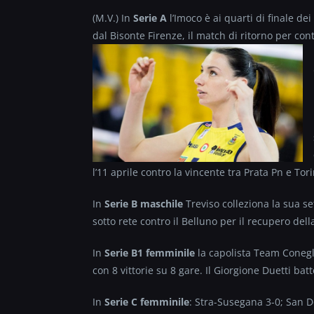
(M.V.) In
Serie A
l’Imoco è ai quarti di finale de
dal Bisonte Firenze, il match di ritorno per con
l’11 aprile contro la vincente tra Prata Pn e Tor
In
Serie B maschile
Treviso colleziona la sua set
sotto rete contro il Belluno per il recupero dell
In
Serie B1 femminile
la capolista Team Conegli
con 8 vittorie su 8 gare. Il Giorgione Duetti bat
In
Serie C femminile
: Stra-Susegana 3-0; San 