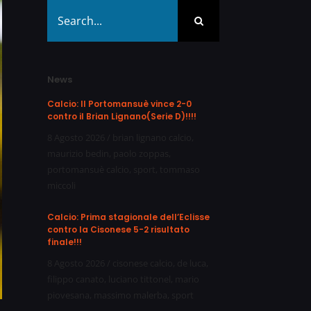
Search
for:
News
Calcio: Il Portomansuè vince 2-0
contro il Brian Lignano(Serie D)!!!!
8 Agosto 2026
/
brian lignano calcio
,
maurizio bedin
,
paolo zoppas
,
portomansuè calcio
,
sport
,
tommaso
miccoli
Calcio: Prima stagionale dell’Eclisse
contro la Cisonese 5-2 risultato
finale!!!
8 Agosto 2026
/
cisonese calcio
,
de luca
,
filippo canato
,
luciano tittonel
,
mario
piovesana
,
massimo malerba
,
sport