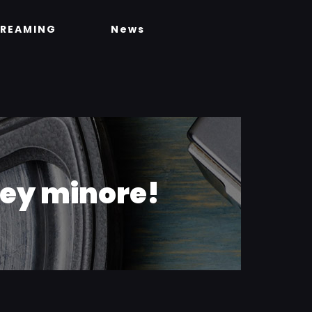
TREAMING
News
lley minore!