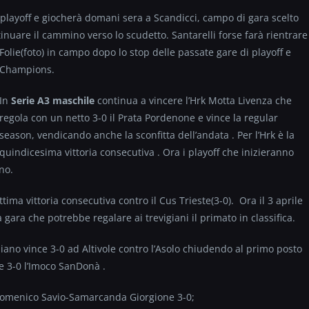
i playoff e giocherà domani sera a Scandicci, campo di gara scelto
tinuare il cammino verso lo scudetto. Santarelli forse farà rientrare
Folie(foto)
in campo dopo lo stop delle passate gare di playoff e
Champions.
In
Serie A3 maschile
continua a vincere l’Hrk Motta Livenza che
regola con un netto 3-0 il Prata Pordenone e vince la regular
season, vendicando anche la sconfitta dell’andata . Per l’Hrk è la
quindicesima vittoria consecutiva . Ora i playoff che inizieranno
ino.
tima vittoria consecutiva contro il Cus Trieste(3-0). Ora il 3 aprile
a gara che potrebbe regalare ai trevigiani il primato in classifica.
ano vince 3-0 ad Altivole contro l’Asolo chiudendo al primo posto
te 3-0 l’Imoco SanDonà .
Domenico Savio-Samarcanda Giorgione 3-0;