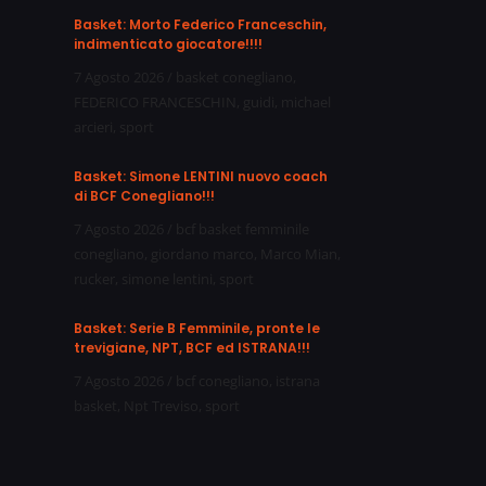
Basket: Morto Federico Franceschin,
indimenticato giocatore!!!!
7 Agosto 2026
/
basket conegliano
,
FEDERICO FRANCESCHIN
,
guidi
,
michael
arcieri
,
sport
Basket: Simone LENTINI nuovo coach
di BCF Conegliano!!!
7 Agosto 2026
/
bcf basket femminile
conegliano
,
giordano marco
,
Marco Mian
,
rucker
,
simone lentini
,
sport
Basket: Serie B Femminile, pronte le
trevigiane, NPT, BCF ed ISTRANA!!!
7 Agosto 2026
/
bcf conegliano
,
istrana
basket
,
Npt Treviso
,
sport