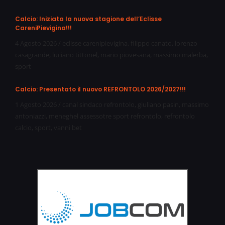
Calcio: Iniziata la nuova stagione dell’Eclisse
CareniPievigina!!!
4 Agosto 2026
/
eclisse carenipievigina
,
filippo canato
,
lorenzo
casagrande
,
luciano tittonel
,
mario piovesana
,
massimo malerba
,
sport
Calcio: Presentato il nuovo REFRONTOLO 2026/2027!!!
1 Agosto 2026
/
canal sindaco refrontolo
,
giuliano pasin
,
massimo
antoniazzi
,
meneghel assessotre sport refrontolo
,
refrontolo
calcio
,
sport
,
vanni bet