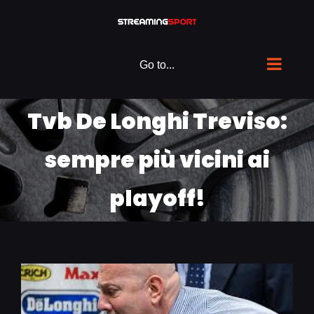
Skip
to
content
Go to...
Tvb De Longhi Treviso:
sempre più vicini ai
playoff!