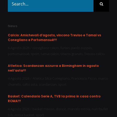
for:
News
Calcio: Amichevoli d’agosto, vincono Treviso e Tamai vs
Conegliano e Portomansuè!!!
6 Agosto 2026
/
conegliano calcio
,
furlan
,
paolo zoppas
,
portomansuè
,
sport
,
tamai calcio
,
tiberio granati
,
Treviso calcio
Atletica: Scardanzan azzurra a Birmingham in agosto
nell’asta!!!
4 Agosto 2026
/
Atletica Silca Conegliano
,
Francesco Piccin
,
marco
chiarello
,
salto asta
,
scardanzan
,
sport
Basket: Calendario Serie A, TVB la prima in casa contro
ROMA!!!
4 Agosto 2026
/
basket treviso
,
doncic
,
marcelo nicola
,
nutribullet
tvb
,
roma basket
,
sport