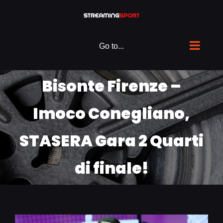
Skip
to
content
Go to...
Bisonte Firenze –
Imoco Conegliano,
STASERA Gara 2 Quarti
di finale!