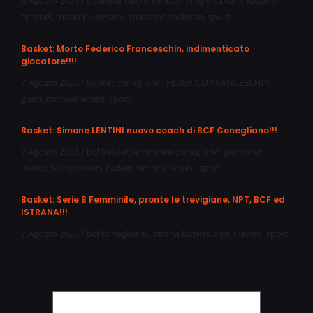
8 Agosto 2026
/
cisonese calcio
,
de luca
,
filippo canato
,
luciano
tittonel
,
mario piovesana
,
massimo malerba
,
sport
Basket: Morto Federico Franceschin, indimenticato
giocatore!!!!
7 Agosto 2026
/
basket conegliano
,
FEDERICO FRANCESCHIN
,
guidi
,
michael arcieri
,
sport
Basket: Simone LENTINI nuovo coach di BCF Conegliano!!!
7 Agosto 2026
/
bcf basket femminile conegliano
,
giordano
marco
,
Marco Mian
,
rucker
,
simone lentini
,
sport
Basket: Serie B Femminile, pronte le trevigiane, NPT, BCF ed
ISTRANA!!!
7 Agosto 2026
/
bcf conegliano
,
istrana basket
,
Npt Treviso
,
sport