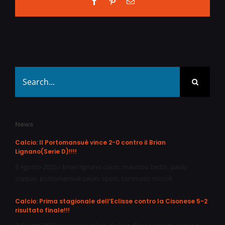
Facebook
Pinterest
Email
Search
for:
News
Calcio: Il Portomansuè vince 2-0 contro il Brian
Lignano(Serie D)!!!!
8 Agosto 2026
/
brian lignano calcio
,
maurizio bedin
,
paolo
zoppas
,
portomansuè calcio
,
sport
,
tommaso miccoli
Calcio: Prima stagionale dell’Eclisse contro la Cisonese 5-2
risultato finale!!!