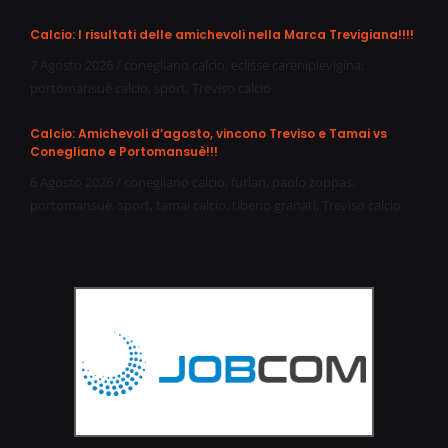
Calcio: I risultati delle amichevoli nella Marca Trevigiana!!!!
7 Agosto 2026
/
conegliano calcio
,
eclisse carenipievigina
,
portomansuè calcio
,
sport
,
Treviso calcio
Calcio: Amichevoli d’agosto, vincono Treviso e Tamai vs
Conegliano e Portomansuè!!!
6 Agosto 2026
/
conegliano calcio
,
furlan
,
paolo zoppas
,
portomansuè
,
sport
,
tamai calcio
,
tiberio granati
,
Treviso calcio