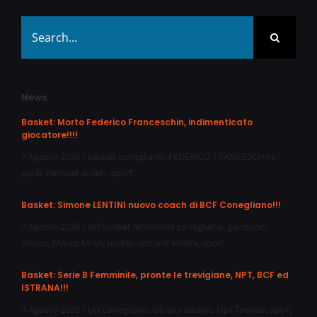
Search
for:
News
Basket: Morto Federico Franceschin, indimenticato
giocatore!!!!
7 Agosto 2026
/
basket conegliano
,
FEDERICO FRANCESCHIN
,
guidi
,
michael arcieri
,
sport
Basket: Simone LENTINI nuovo coach di BCF Conegliano!!!
7 Agosto 2026
/
bcf basket femminile conegliano
,
giordano
marco
,
Marco Mian
,
rucker
,
simone lentini
,
sport
Basket: Serie B Femminile, pronte le trevigiane, NPT, BCF ed
ISTRANA!!!
7 Agosto 2026
/
bcf conegliano
,
istrana basket
,
Npt Treviso
,
sport