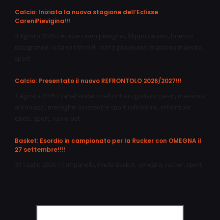
Calcio: Iniziata la nuova stagione dell’Eclisse
CareniPievigina!!!
4 Agosto 2026
/
eclisse carenipievigina
,
filippo canato
,
lorenzo
casagrande
,
luciano tittonel
,
mario piovesana
,
massimo malerba
,
sport
Calcio: Presentato il nuovo REFRONTOLO 2026/2027!!!
1 Agosto 2026
/
canal sindaco refrontolo
,
giuliano pasin
,
massimo
antoniazzi
,
meneghel assessotre sport refrontolo
,
refrontolo
calcio
,
sport
,
vanni bet
Basket: Esordio in campionato per la Rucker con OMEGNA il
27 settembre!!!!
31 Luglio 2026
/
campanella
,
imola basket
,
omegna
,
rucker
,
sport