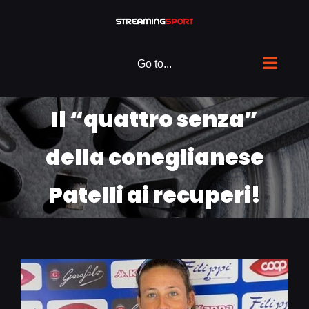
Skip
to
content
Go to...
Il “quattro senza”
della coneglianese
Patelli ai recuperi!