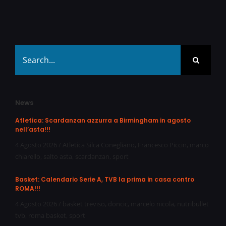
Search
for:
News
Atletica: Scardanzan azzurra a Birmingham in agosto
nell’asta!!!
4 Agosto 2026
/
Atletica Silca Conegliano
,
Francesco Piccin
,
marco
chiarello
,
salto asta
,
scardanzan
,
sport
Basket: Calendario Serie A, TVB la prima in casa contro
ROMA!!!
4 Agosto 2026
/
basket treviso
,
doncic
,
marcelo nicola
,
nutribullet
tvb
,
roma basket
,
sport