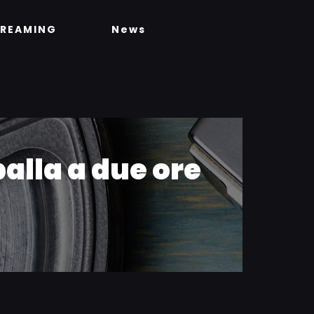
TREAMING
News
alla a due ore