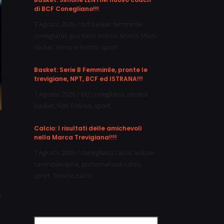
di BCF Conegliano!!!
7 Agosto 2026
/
bcf basket femminile
conegliano
,
giordano marco
,
Marco Mian
,
rucker
,
simone lentini
,
sport
Basket: Serie B Femminile, pronte le
trevigiane, NPT, BCF ed ISTRANA!!!
7 Agosto 2026
/
bcf conegliano
,
istrana
basket
,
Npt Treviso
,
sport
Calcio: I risultati delle amichevoli
nella Marca Trevigiana!!!!
7 Agosto 2026
/
conegliano calcio
,
eclisse
carenipievigina
,
portomansuè calcio
,
sport
,
Treviso calcio
.