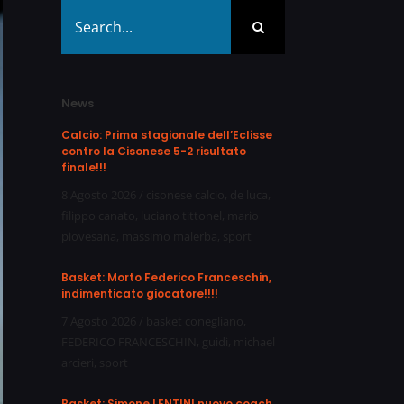
Search
for:
News
Calcio: Prima stagionale dell’Eclisse
contro la Cisonese 5-2 risultato
finale!!!
8 Agosto 2026
/
cisonese calcio
,
de luca
,
filippo canato
,
luciano tittonel
,
mario
piovesana
,
massimo malerba
,
sport
Basket: Morto Federico Franceschin,
indimenticato giocatore!!!!
7 Agosto 2026
/
basket conegliano
,
FEDERICO FRANCESCHIN
,
guidi
,
michael
arcieri
,
sport
Basket: Simone LENTINI nuovo coach