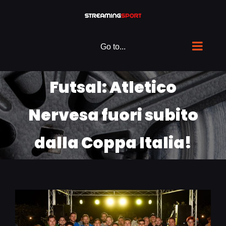
Skip
to
content
Go to...
Futsal: Atletico
Nervesa fuori subito
dalla Coppa Italia!