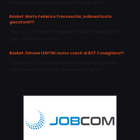
tittonel
,
mario piovesana
,
massimo malerba
,
sport
Basket: Morto Federico Franceschin, indimenticato
giocatore!!!!
7 Agosto 2026
/
basket conegliano
,
FEDERICO FRANCESCHIN
,
guidi
,
michael arcieri
,
sport
Basket: Simone LENTINI nuovo coach di BCF Conegliano!!!
7 Agosto 2026
/
bcf basket femminile conegliano
,
giordano
marco
,
Marco Mian
,
rucker
,
simone lentini
,
sport