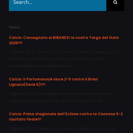
for:
News
Calcio: Consegnata ai BIBANESI la nostra Targa del Gala
2026!!!!
9 Agosto 2026
/
armando da re
,
bruno zanette
,
francesca da re
,
gianfranco ceschin
,
mirco villanova
,
nicola da re
,
sport
,
streamingsport.it
,
venetoglobe.com
Calcio: Il Portomansuè vince 2-0 contro il Brian
Lignano(Serie D)!!!!
8 Agosto 2026
/
brian lignano calcio
,
maurizio bedin
,
paolo
zoppas
,
portomansuè calcio
,
sport
,
tommaso miccoli
Calcio: Prima stagionale dell’Eclisse contro la Cisonese 5-2
risultato finale!!!
8 Agosto 2026
/
cisonese calcio
,
de luca
,
filippo canato
,
luciano