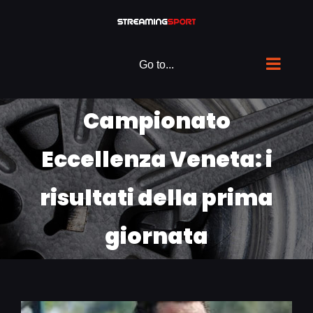
Skip
to
content
Go to...
Campionato
Eccellenza Veneta: i
risultati della prima
giornata