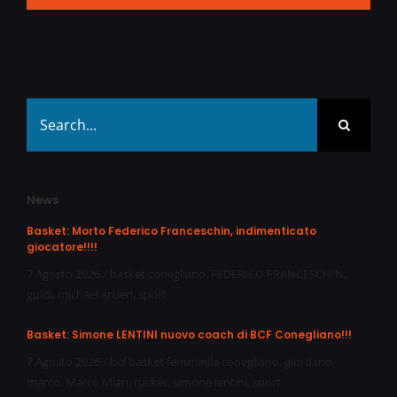
Search
for:
News
Basket: Morto Federico Franceschin, indimenticato
giocatore!!!!
7 Agosto 2026
/
basket conegliano
,
FEDERICO FRANCESCHIN
,
guidi
,
michael arcieri
,
sport
Basket: Simone LENTINI nuovo coach di BCF Conegliano!!!
7 Agosto 2026
/
bcf basket femminile conegliano
,
giordano
marco
,
Marco Mian
,
rucker
,
simone lentini
,
sport