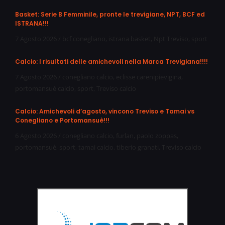
Basket: Serie B Femminile, pronte le trevigiane, NPT, BCF ed
ISTRANA!!!
7 Agosto 2026
/
bcf conegliano
,
istrana basket
,
Npt Treviso
,
sport
Calcio: I risultati delle amichevoli nella Marca Trevigiana!!!!
7 Agosto 2026
/
conegliano calcio
,
eclisse carenipievigina
,
portomansuè calcio
,
sport
,
Treviso calcio
Calcio: Amichevoli d’agosto, vincono Treviso e Tamai vs
Conegliano e Portomansuè!!!
6 Agosto 2026
/
conegliano calcio
,
furlan
,
paolo zoppas
,
portomansuè
,
sport
,
tamai calcio
,
tiberio granati
,
Treviso calcio