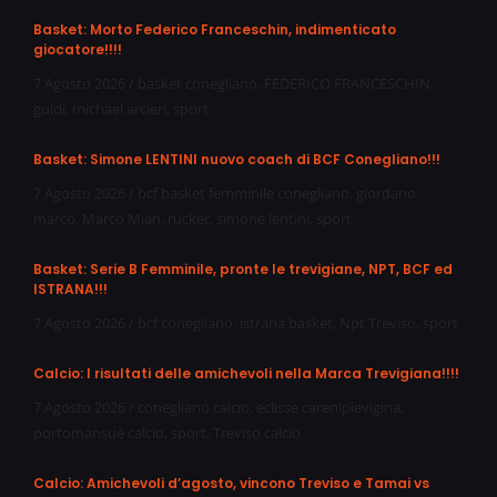
Basket: Morto Federico Franceschin, indimenticato
giocatore!!!!
7 Agosto 2026
/
basket conegliano
,
FEDERICO FRANCESCHIN
,
guidi
,
michael arcieri
,
sport
Basket: Simone LENTINI nuovo coach di BCF Conegliano!!!
7 Agosto 2026
/
bcf basket femminile conegliano
,
giordano
marco
,
Marco Mian
,
rucker
,
simone lentini
,
sport
Basket: Serie B Femminile, pronte le trevigiane, NPT, BCF ed
ISTRANA!!!
7 Agosto 2026
/
bcf conegliano
,
istrana basket
,
Npt Treviso
,
sport
Calcio: I risultati delle amichevoli nella Marca Trevigiana!!!!
7 Agosto 2026
/
conegliano calcio
,
eclisse carenipievigina
,
portomansuè calcio
,
sport
,
Treviso calcio
Calcio: Amichevoli d’agosto, vincono Treviso e Tamai vs