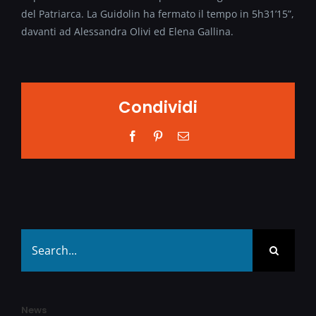
del Patriarca. La Guidolin ha fermato il tempo in 5h31’15”,
davanti ad Alessandra Olivi ed Elena Gallina.
Condividi
Facebook
Pinterest
Email
Search
for:
News