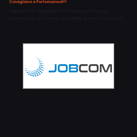
Conegliano e Portomansuè!!!
6 Agosto 2026
/
conegliano calcio
,
furlan
,
paolo zoppas
,
portomansuè
,
sport
,
tamai calcio
,
tiberio granati
,
Treviso calcio