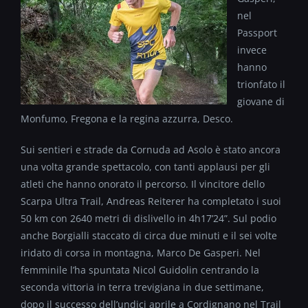
nel
Passport
invece
hanno
trionfato il
giovane di
Monfumo, Fregona e la regina azzurra, Desco.
Sui sentieri e strade da Cornuda ad Asolo è stato ancora
una volta grande spettacolo, con tanti applausi per gli
atleti che hanno onorato il percorso. Il vincitore dello
Scarpa Ultra Trail, Andreas Reiterer ha completato i suoi
50 km con 2640 metri di dislivello in 4h17’24”. Sul podio
anche Borgialli staccato di circa due minuti e il sei volte
iridato di corsa in montagna, Marco De Gasperi. Nel
femminile l’ha spuntata Nicol Guidolin centrando la
seconda vittoria in terra trevigiana in due settimane,
dopo il successo dell’undici aprile a Cordignano nel Trail