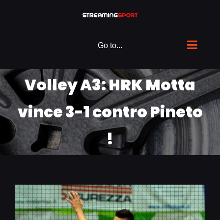
Skip
to
content
Go to...
Volley A3: HRK Motta
vince 3-1 contro Pineto
!