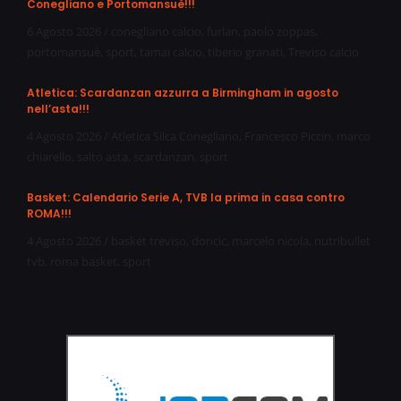
Conegliano e Portomansuè!!!
6 Agosto 2026
/
conegliano calcio
,
furlan
,
paolo zoppas
,
portomansuè
,
sport
,
tamai calcio
,
tiberio granati
,
Treviso calcio
Atletica: Scardanzan azzurra a Birmingham in agosto
nell’asta!!!
4 Agosto 2026
/
Atletica Silca Conegliano
,
Francesco Piccin
,
marco
chiarello
,
salto asta
,
scardanzan
,
sport
Basket: Calendario Serie A, TVB la prima in casa contro
ROMA!!!
4 Agosto 2026
/
basket treviso
,
doncic
,
marcelo nicola
,
nutribullet
tvb
,
roma basket
,
sport