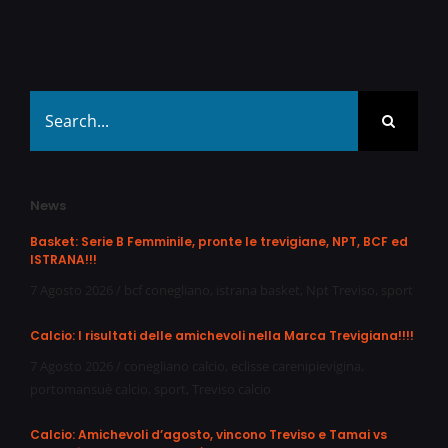
Search
for:
News
Basket: Serie B Femminile, pronte le trevigiane, NPT, BCF ed
ISTRANA!!!
7 Agosto 2026
/
bcf conegliano
,
istrana basket
,
Npt Treviso
,
sport
Calcio: I risultati delle amichevoli nella Marca Trevigiana!!!!
7 Agosto 2026
/
conegliano calcio
,
eclisse carenipievigina
,
portomansuè calcio
,
sport
,
Treviso calcio
Calcio: Amichevoli d’agosto, vincono Treviso e Tamai vs