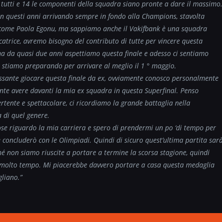
e tutti e 14 le componenti della squadra siano pronte a dare il massimo
n questi anni arrivando sempre in fondo alla Champions, stavolta
e come Paola Egonu, ma sappiamo anche il Vakifbank è una squadra
catrice, avremo bisogno del contributo di tutte per vincere questa
 ma da quasi due anni aspettiamo questa finale e adesso ci sentiamo
i stiamo preparando per arrivare al meglio il 1 ° maggio.
essante giocare questa finale da ex, ovviamente conosco personalmente
lante avere davanti la mia ex squadra in questa Superfinal. Penso
rtente e spettacolare, ci ricordiamo la grande battaglia nella
a di quel genere.
se riguardo la mia carriera e spero di prendermi un po ‘di tempo per
concluderò con le Olimpiadi. Quindi di sicuro quest’ultima partita sar
 non siamo riuscite a portare a termine la scorsa stagione, quindi
a molto tempo. Mi piacerebbe davvero portare a casa questa medaglia
gliano.”