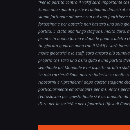
“Per la partita contro il Vakif sarà importante ch
Siamo una squadra forte e l’abbiamo dimostrato i
siamo fortunate ad avere con noi una fuoriclass
fortissima e per batterle non basterà una sola gio
partita. E’ stata una lunga stagione, molto dura,
pronte, in buona forma e dopo le finali scudetto c
Ho giocato qualche anno con il Vakif e sarà inter
molte giocatrici e lo staff, sarà ancora più stimo
proprio che sarà una bella sfida e una partita dive
semifinale del Mondiale e mi aspetto un’altra sfid
La mia carriera? Sono ancora indecisa su molte co
riposarmi e riprendermi dopo questa stagione che 
particolarmente emozionante per me. Anche perché
l’entusiasmo per questa finale si è accumulato d
d’oro per la società e per i fantastici tifosi di Cone