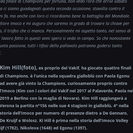
da finale di Champions per fortuna, non vedo l’ora che arrivi sabato
 ci siamo guadagnati questa seconda occasione, stavolta contro il
nni fa, ma anche con loro ci ricordiamo bene la battaglia del Mondiale.
gliore Imoco e mi auguro che saremo in grado di trovare la chiave per
, il trofeo che ci manca. Personalmente mi aspetto tanto, nel senso di
 il lavoro fatto in questi anni spero si veda in campo. So che nonostante
sueta passione, tutti i tifosi della pallavolo potranno godersi tanto
.
Kim Hill(foto)
,
ex proprio del Vakif, ha giocato quattro finali
di Champions, è l’unica nella squadra gialloblù con Paola Egonu
ad avere già vinto la Champions, curiosamente proprio contro
l’Imoco (Kim con i colori del Vakif nel 2017 al Palaverde, Paola ne
2019 a Berlino con la maglia di Novara). Kim Hill raggiungerà a
Verona la partita n°156 nelle sue 4 stagioni in gialloblù, 4° nella
storia dell’Imoco per numero di presenze dietro a De Gennaro,
De Kruijf e Wolosz. Ki Hill è prima nella storia dell’Imoco Volley
uijf (1782), Nikolova (1648) ed Egonu (1397).