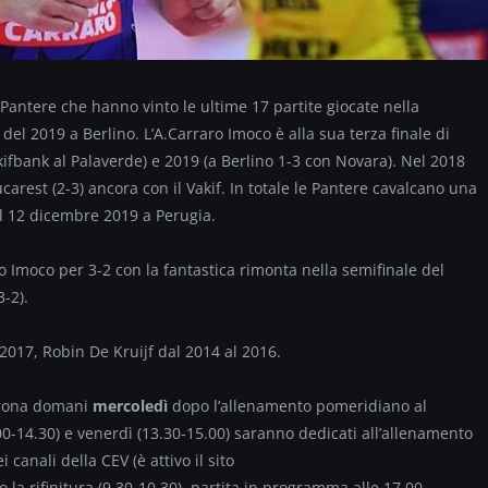
antere che hanno vinto le ultime 17 partite giocate nella
del 2019 a Berlino. L’A.Carraro Imoco è alla sua terza finale di
kifbank al Palaverde) e 2019 (a Berlino 1-3 con Novara). Nel 2018
ucarest (2-3) ancora con il Vakif. In totale le Pantere cavalcano una
 il 12 dicembre 2019 a Perugia.
raro Imoco per 3-2 con la fantastica rimonta nella semifinale del
-2).
 2017, Robin De Kruijf dal 2014 al 2016.
erona domani
mercoledì
dopo l’allenamento pomeridiano al
00-14.30) e venerdì (13.30-15.00) saranno dedicati all’allenamento
 canali della CEV (è attivo il sito
o la rifinitura (9.30-10.30), partita in programma alle 17.00.