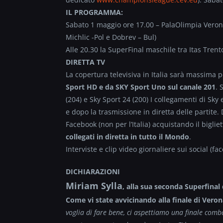
IL PROGRAMMA:
Sabato 1 maggio ore 17.00 – PalaOlimpia Verona
Michlic -Pol e Dobrev – Bul)
Alle 20.30 la SuperFinal maschile tra Itas Trent
DIRETTA TV
La copertura televisiva in Italia sarà massima 
Sport HD e da SKY Sport Uno sul canale 201
. 
(204) e Sky Sport 24 (200) I collegamenti di S
e dopo la trasmissione in diretta delle partite
Facebook (non per l’Italia) acquistando il bigli
collegati in diretta in tutto il Mondo
.
Interviste e clip video giornaliere sui social (fa
DICHIARAZIONI
Miriam Sylla
, alla sua seconda Superfinal
Come vi state avvicinando alla finale di Vero
voglia di fare bene, ci aspettiamo una finale com