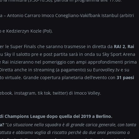
 – Antonio Carraro Imoco Conegliano-Vakifbank Istanbul (arbitri
o e Kedzierzyn Kozle (Pol).
per le Super Finals che saranno trasmesse in diretta da
RAI 2, Rai
Su Sky il salotto pre e post partita sarà in onda su Sky Sport Arena
ky e Rai inizieranno nel pomeriggio con ampi approfondimenti prima
. Diretta anche in streaming (a pagamento) su Eurovolley.tv e su
etto virtuale. Grande copertura planetaria dell’evento con
31 paesi
cebook, instagram, tik tok, twitter) di Imoco Volley.
 di Champions League dopo quella del 2019 a Berlino.
na?
“
La situazione nella squadra è di grande carica generale, con tanta
battuta e abbiamo voglia di riscatto perchè da due anni pensiamo a