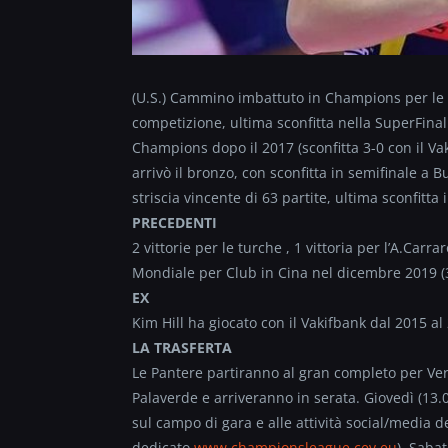
(U.S.) Cammino imbattuto in Champions per le P
competizione, ultima sconfitta nella SuperFinal 
Champions dopo il 2017 (sconfitta 3-0 con il Va
arrivò il bronzo, con sconfitta in semifinale a B
striscia vincente di 63 partite, ultima sconfitta
PRECEDENTI
2 vittorie per le turche , 1 vittoria per l’A.Car
Mondiale per Club in Cina nel dicembre 2019 (3
EX
Kim Hill ha giocato con il Vakifbank dal 2015 al
LA TRASFERTA
Le Pantere partiranno al gran completo per V
Palaverde e arriveranno in serata. Giovedì (13.
sul campo di gara e alle attività social/media dei
dedicato
www.championsleague.cev.eu
). Sabat