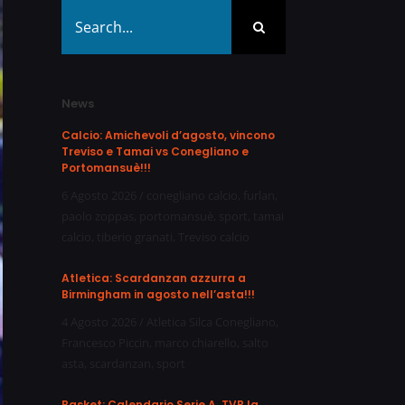
Search
for:
News
Calcio: Amichevoli d’agosto, vincono
Treviso e Tamai vs Conegliano e
Portomansuè!!!
6 Agosto 2026
/
conegliano calcio
,
furlan
,
paolo zoppas
,
portomansuè
,
sport
,
tamai
calcio
,
tiberio granati
,
Treviso calcio
Atletica: Scardanzan azzurra a
Birmingham in agosto nell’asta!!!
4 Agosto 2026
/
Atletica Silca Conegliano
,
Francesco Piccin
,
marco chiarello
,
salto
asta
,
scardanzan
,
sport
Basket: Calendario Serie A, TVB la