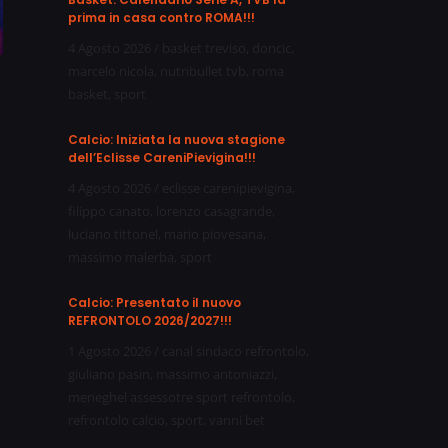
prima in casa contro ROMA!!!
4 Agosto 2026
/
basket treviso
,
doncic
,
marcelo nicola
,
nutribullet tvb
,
roma
basket
,
sport
Calcio: Iniziata la nuova stagione
dell’Eclisse CareniPievigina!!!
4 Agosto 2026
/
eclisse carenipievigina
,
filippo canato
,
lorenzo casagrande
,
luciano tittonel
,
mario piovesana
,
massimo malerba
,
sport
Calcio: Presentato il nuovo
REFRONTOLO 2026/2027!!!
1 Agosto 2026
/
canal sindaco refrontolo
,
giuliano pasin
,
massimo antoniazzi
,
meneghel assessotre sport refrontolo
,
refrontolo calcio
,
sport
,
vanni bet