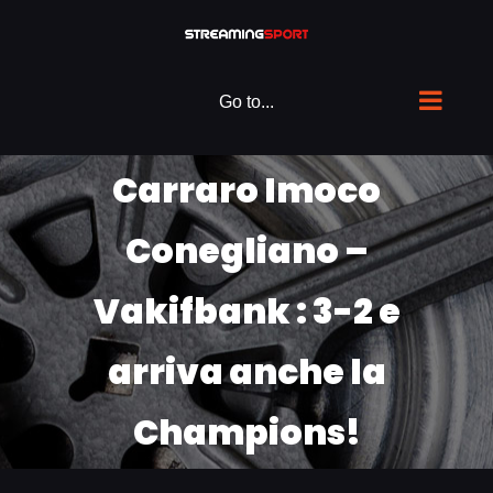
Skip
to
content
Go to...
Carraro Imoco
Conegliano –
Vakifbank : 3-2 e
arriva anche la
Champions!