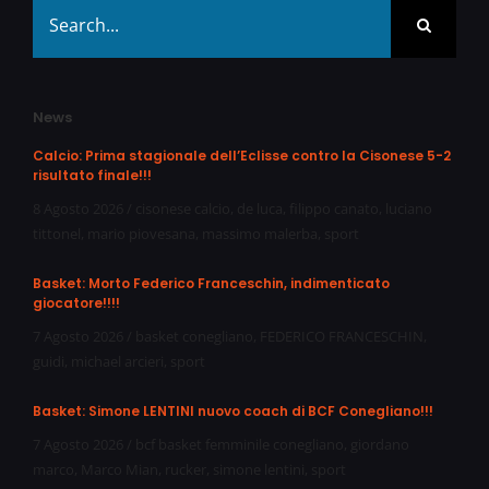
Search
for:
News
Calcio: Prima stagionale dell’Eclisse contro la Cisonese 5-2
risultato finale!!!
8 Agosto 2026
/
cisonese calcio
,
de luca
,
filippo canato
,
luciano
tittonel
,
mario piovesana
,
massimo malerba
,
sport
Basket: Morto Federico Franceschin, indimenticato
giocatore!!!!
7 Agosto 2026
/
basket conegliano
,
FEDERICO FRANCESCHIN
,
guidi
,
michael arcieri
,
sport
Basket: Simone LENTINI nuovo coach di BCF Conegliano!!!
7 Agosto 2026
/
bcf basket femminile conegliano
,
giordano
marco
,
Marco Mian
,
rucker
,
simone lentini
,
sport