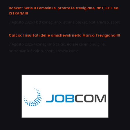
Basket: Serie B Femminile, pronte le trevigiane, NPT, BCF ed
ISTRANA!!!
7 Agosto 2026
/
bcf conegliano
,
istrana basket
,
Npt Treviso
,
sport
Calcio: I risultati delle amichevoli nella Marca Trevigiana!!!!
7 Agosto 2026
/
conegliano calcio
,
eclisse carenipievigina
,
portomansuè calcio
,
sport
,
Treviso calcio