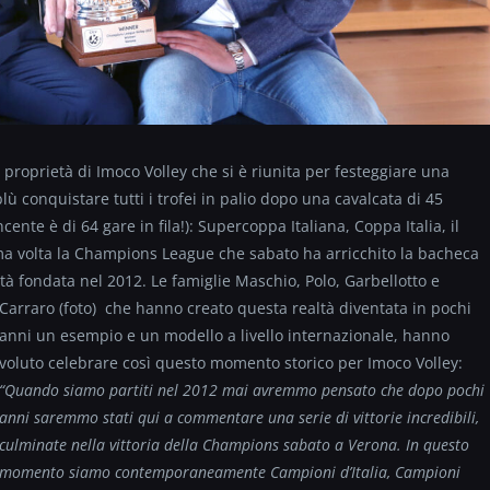
 proprietà di Imoco Volley che si è riunita per festeggiare una
lù conquistare tutti i trofei in palio dopo una cavalcata di 45
incente è di 64 gare in fila!): Supercoppa Italiana, Coppa Italia, il
ma volta la Champions League che sabato ha arricchito la bacheca
cietà fondata nel 2012. Le famiglie Maschio, Polo, Garbellotto e
Carraro (foto)
che hanno creato questa realtà diventata in pochi
anni un esempio e un modello a livello internazionale, hanno
voluto celebrare così questo momento storico per Imoco Volley:
“Quando siamo partiti nel 2012 mai avremmo pensato che dopo pochi
anni saremmo stati qui a commentare una serie di vittorie incredibili,
culminate nella vittoria della Champions sabato a Verona. In questo
momento siamo contemporaneamente Campioni d’Italia, Campioni