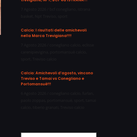
7 Agosto 2026
/
bcf conegliano
,
istrana
basket
,
Npt Treviso
,
sport
Calcio: I risultati delle amichevoli
nella Marca Trevigiana!!!!
7 Agosto 2026
/
conegliano calcio
,
eclisse
carenipievigina
,
portomansuè calcio
,
sport
,
Treviso calcio
Calcio: Amichevoli d’agosto, vincono
Treviso e Tamai vs Conegliano e
Portomansuè!!!
6 Agosto 2026
/
conegliano calcio
,
furlan
,
paolo zoppas
,
portomansuè
,
sport
,
tamai
calcio
,
tiberio granati
,
Treviso calcio