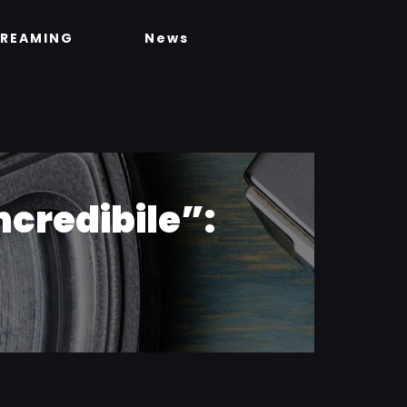
TREAMING
News
ncredibile”: