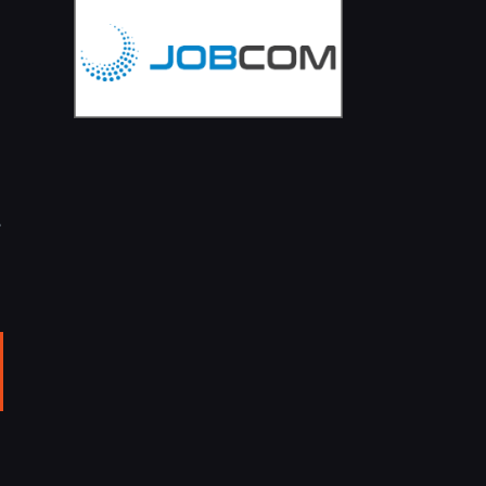
e
ail