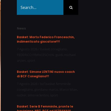
Search
for:
News
Basket: Morto Federico Franceschin,
indimenticato giocatore!!!!
7 Agosto 2026
/
basket conegliano
,
FEDERICO FRANCESCHIN
,
guidi
,
michael
arcieri
,
sport
Basket: Simone LENTINI nuovo coach
di BCF Conegliano!!!
7 Agosto 2026
/
bcf basket femminile
conegliano
,
giordano marco
,
Marco Mian
,
rucker
,
simone lentini
,
sport
Basket: Serie B Femminile, pronte le
trevigiane, NPT, BCF ed ISTRANA!!!