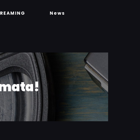
TREAMING
News
umata!