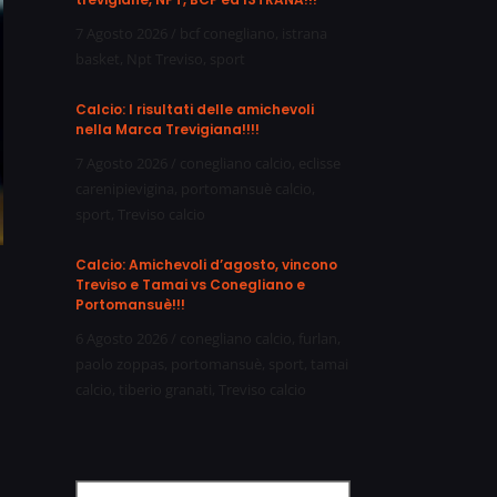
7 Agosto 2026
/
bcf conegliano
,
istrana
basket
,
Npt Treviso
,
sport
Calcio: I risultati delle amichevoli
nella Marca Trevigiana!!!!
7 Agosto 2026
/
conegliano calcio
,
eclisse
carenipievigina
,
portomansuè calcio
,
sport
,
Treviso calcio
Calcio: Amichevoli d’agosto, vincono
Treviso e Tamai vs Conegliano e
Portomansuè!!!
6 Agosto 2026
/
conegliano calcio
,
furlan
,
paolo zoppas
,
portomansuè
,
sport
,
tamai
calcio
,
tiberio granati
,
Treviso calcio