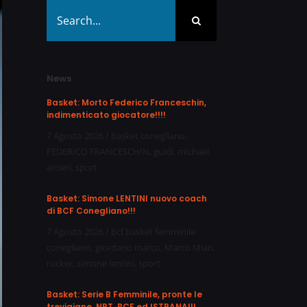
Search
for:
News
Basket: Morto Federico Franceschin,
indimenticato giocatore!!!!
7 Agosto 2026
/
basket conegliano
,
FEDERICO FRANCESCHIN
,
guidi
,
michael
arcieri
,
sport
Basket: Simone LENTINI nuovo coach
di BCF Conegliano!!!
7 Agosto 2026
/
bcf basket femminile
conegliano
,
giordano marco
,
Marco Mian
,
rucker
,
simone lentini
,
sport
Basket: Serie B Femminile, pronte le
trevigiane, NPT, BCF ed ISTRANA!!!